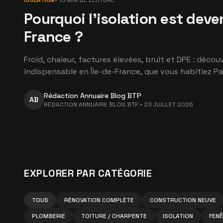
ISOLATION
•
15
MIN DE LECTURE
Pourquoi l'isolation est deve
France ?
Froid, chaleur, factures élevées, bruit et DPE : déc
indispensable en Île-de-France, que vous habitiez Par
Rédaction Annuaire Blog BTP
AB
RÉDACTION ANNUAIRE BLOG BTP
•
23 JUILLET 2026
EXPLORER PAR CATÉGORIE
TOUS
RÉNOVATION COMPLÈTE
CONSTRUCTION NEUVE
PLOMBERIE
TOITURE / CHARPENTE
ISOLATION
FENÊ