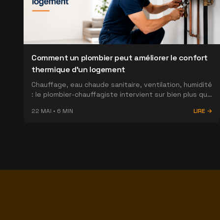
Comment un plombier peut améliorer le confort
thermique d'un logement
Chauffage, eau chaude sanitaire, ventilation, humidité
: le plombier-chauffagiste intervient sur bien plus que
les fuites. Découvrez comment son expertise
22 MAI
•
6
MIN
LIRE →
améliore le confort thermique de votre logement.