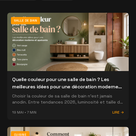
SALLE DE BAIN
Quelle couleur pour une salle de bain ? Les
meilleures idées pour une décoration moderne
et apaisante
Choisir la couleur de sa salle de bain n'est jamais
anodin. Entre tendances 2026, luminosité et taille de
la pièce, découvrez comment faire le bon choix pour
19 MAI
•
7
MIN
LIRE →
un espace moderne et apaisant.
CUISINE