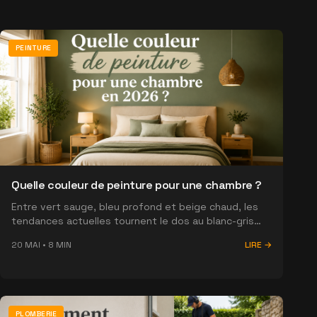
PEINTURE
Quelle couleur de peinture pour une chambre ?
Entre vert sauge, bleu profond et beige chaud, les
tendances actuelles tournent le dos au blanc-gris
froid. Voici comment choisir la bonne teinte pour
20 MAI
•
8
MIN
LIRE →
votre chambre sans le regretter.
PLOMBERIE