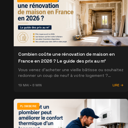
Combien coûte une rénovation de maison en
France en 2026 ? Le guide des prix au m²
Vous venez d'acheter une vieille bâtisse ou souhaitez
redonner un coup de neuf à votre logement ?
Découvrez les fourchettes réelles pratiquées par les
19 MAI
•
8
MIN
LIRE →
artisans en 2026, poste par poste.
PLOMBERIE