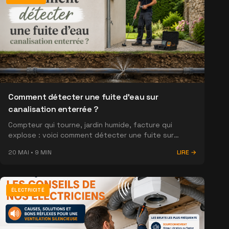
Comment détecter une fuite d'eau sur
canalisation enterrée ?
Compteur qui tourne, jardin humide, facture qui
explose : voici comment détecter une fuite sur
canalisation enterrée sans tout casser, et comment
20 MAI
•
9
MIN
LIRE →
vous protéger avec la loi Warsmann.
ÉLECTRICITÉ