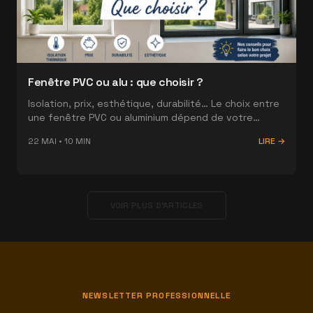
Fenêtre PVC ou alu : que choisir ?
Isolation, prix, esthétique, durabilité… Le choix entre
une fenêtre PVC ou aluminium dépend de votre
projet. Voici un comparatif concret pour faire le bon
22 MAI
•
10
MIN
LIRE →
choix.
VOIR PLUS D'ARTICLES
NEWSLETTER PROFESSIONNELLE