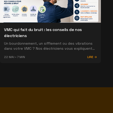
VMC qui fait du bruit : les conseils de nos
électriciens
Un bourdonnement, un sifflement ou des vibrations
dans votre VMC ? Nos électriciens vous expliquent
les causes les plus fréquentes, les solutions
22 MAI
•
7
MIN
LIRE →
possibles et les bons réflexes pour éviter une panne
coûteuse.