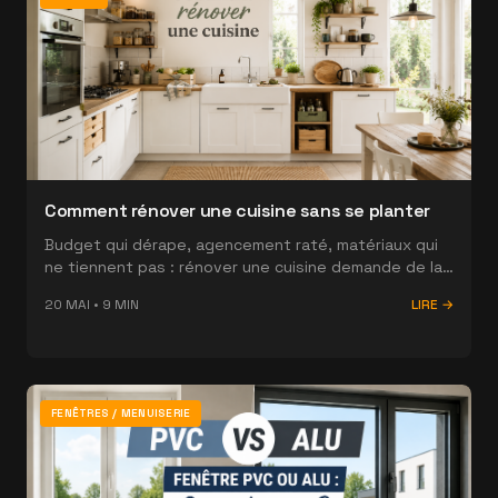
Comment rénover une cuisine sans se planter
Budget qui dérape, agencement raté, matériaux qui
ne tiennent pas : rénover une cuisine demande de la
méthode. Voici comment s'y prendre sans mauvaises
20 MAI
•
9
MIN
LIRE →
surprises.
FENÊTRES / MENUISERIE