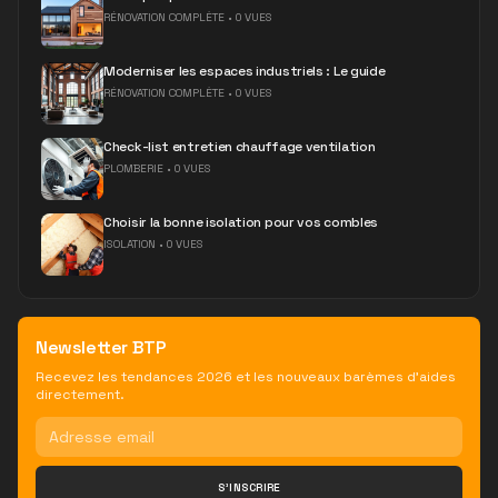
RÉNOVATION COMPLÈTE
•
0 VUES
Moderniser les espaces industriels : Le guide
RÉNOVATION COMPLÈTE
•
0 VUES
Check-list entretien chauffage ventilation
PLOMBERIE
•
0 VUES
Choisir la bonne isolation pour vos combles
ISOLATION
•
0 VUES
Newsletter BTP
Recevez les tendances 2026 et les nouveaux barèmes d'aides
directement.
S'INSCRIRE