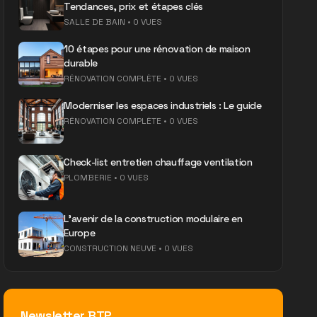
Tendances, prix et étapes clés
SALLE DE BAIN
•
0 VUES
10 étapes pour une rénovation de maison
durable
RÉNOVATION COMPLÈTE
•
0 VUES
Moderniser les espaces industriels : Le guide
RÉNOVATION COMPLÈTE
•
0 VUES
Check-list entretien chauffage ventilation
PLOMBERIE
•
0 VUES
L'avenir de la construction modulaire en
Europe
CONSTRUCTION NEUVE
•
0 VUES
Newsletter BTP