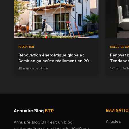
ISOLATION
SALLE DE BA
Rénovation énergétique globale :
Rénovatio
Combien ça coûte réellement en 2026
Tendances
?
12
min de lecture
12
min de l
Annuaire Blog
BTP
NAVIGATI
Articles
Annuaire Blog BTP est un blog
d'information et de conseils dédié aux