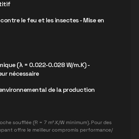
itif
ontre le feu et les insectes - Mise en
mique (λ = 0.022-0.028 W/m.K) -
seur nécessaire
t environnemental de la production
 roche soufflée (R = 7 m².K/W minimum). Pour des
pant offre le meilleur compromis performance/