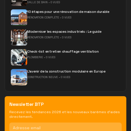
SALLE DE BAIN
•
0 VUES
10 étapes pour une rénovation de maison durable
RÉNOVATION COMPLÈTE
•
0 VUES
Moderniser les espaces industriels : Le guide
RÉNOVATION COMPLÈTE
•
0 VUES
Check-list entretien chauffage ventilation
PLOMBERIE
•
0 VUES
L'avenir de la construction modulaire en Europe
CONSTRUCTION NEUVE
•
0 VUES
Newsletter BTP
Recevez les tendances 2026 et les nouveaux barèmes d'aides
directement.