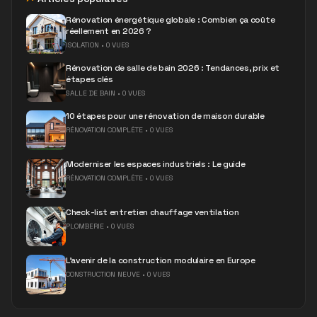
Rénovation énergétique globale : Combien ça coûte
réellement en 2026 ?
ISOLATION
•
0 VUES
Rénovation de salle de bain 2026 : Tendances, prix et
étapes clés
SALLE DE BAIN
•
0 VUES
10 étapes pour une rénovation de maison durable
RÉNOVATION COMPLÈTE
•
0 VUES
Moderniser les espaces industriels : Le guide
RÉNOVATION COMPLÈTE
•
0 VUES
Check-list entretien chauffage ventilation
PLOMBERIE
•
0 VUES
L'avenir de la construction modulaire en Europe
CONSTRUCTION NEUVE
•
0 VUES