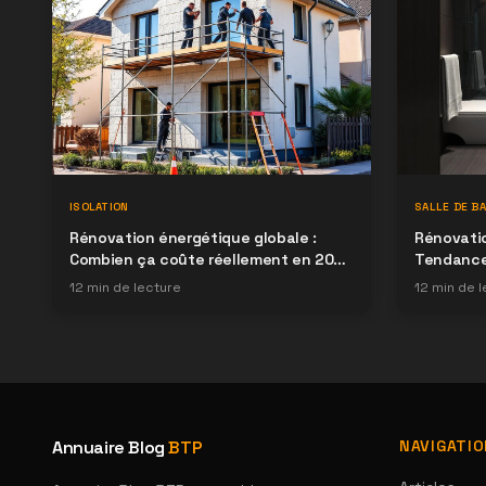
ISOLATION
SALLE DE BA
Rénovation énergétique globale :
Rénovatio
Combien ça coûte réellement en 2026
Tendances
?
12
min de lecture
12
min de l
Annuaire Blog
BTP
NAVIGATI