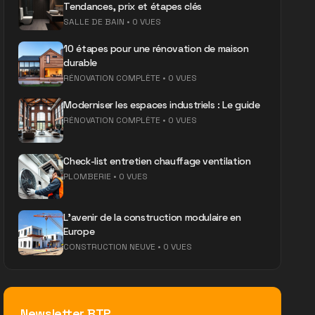
Tendances, prix et étapes clés
SALLE DE BAIN
•
0 VUES
10 étapes pour une rénovation de maison
durable
RÉNOVATION COMPLÈTE
•
0 VUES
Moderniser les espaces industriels : Le guide
RÉNOVATION COMPLÈTE
•
0 VUES
Check-list entretien chauffage ventilation
PLOMBERIE
•
0 VUES
L'avenir de la construction modulaire en
Europe
CONSTRUCTION NEUVE
•
0 VUES
Newsletter BTP