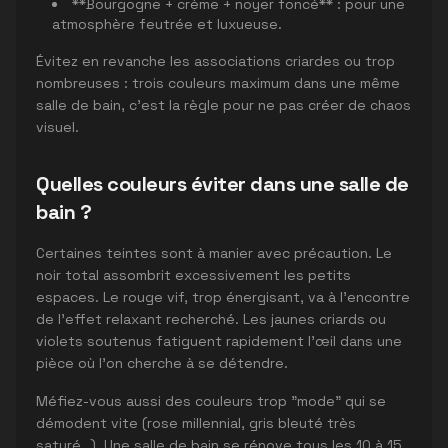
**Bourgogne + crème + noyer foncé** : pour une
atmosphère feutrée et luxueuse.
Évitez en revanche les associations criardes ou trop
nombreuses : trois couleurs maximum dans une même
salle de bain, c'est la règle pour ne pas créer de chaos
visuel.
Quelles couleurs éviter dans une salle de
bain ?
Certaines teintes sont à manier avec précaution. Le
noir total assombrit excessivement les petits
espaces. Le rouge vif, trop énergisant, va à l'encontre
de l'effet relaxant recherché. Les jaunes criards ou
violets soutenus fatiguent rapidement l'œil dans une
pièce où l'on cherche à se détendre.
Méfiez-vous aussi des couleurs trop "mode" qui se
démodent vite (rose millennial, gris bleuté très
saturé…). Une salle de bain se rénove tous les 10 à 15