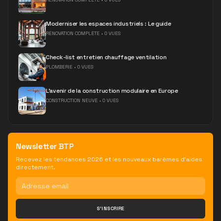
Moderniser les espaces industriels : Le guide
RÉNOVATION COMPLÈTE
•
0 VUES
Check-list entretien chauffage ventilation
PLOMBERIE
•
0 VUES
L'avenir de la construction modulaire en Europe
CONSTRUCTION NEUVE
•
0 VUES
Newsletter BTP
Recevez les tendances 2026 et les nouveaux barèmes d'aides
directement.
S'INSCRIRE