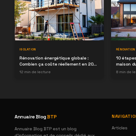
ISOLATION
RÉNOVATION
Rénovation énergétique globale :
10 étapes
Combien ça coûte réellement en 2026
maison d
?
12
min de lecture
8
min de le
Annuaire Blog
BTP
NAVIGATI
Articles
Annuaire Blog BTP est un blog
d'information et de conseils dédié aux