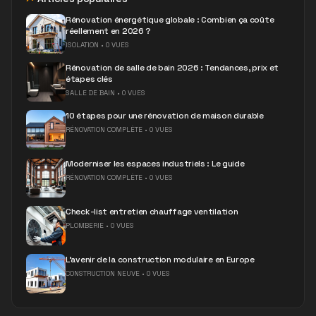
Rénovation énergétique globale : Combien ça coûte
réellement en 2026 ?
ISOLATION
•
0 VUES
Rénovation de salle de bain 2026 : Tendances, prix et
étapes clés
SALLE DE BAIN
•
0 VUES
10 étapes pour une rénovation de maison durable
RÉNOVATION COMPLÈTE
•
0 VUES
Moderniser les espaces industriels : Le guide
RÉNOVATION COMPLÈTE
•
0 VUES
Check-list entretien chauffage ventilation
PLOMBERIE
•
0 VUES
L'avenir de la construction modulaire en Europe
CONSTRUCTION NEUVE
•
0 VUES