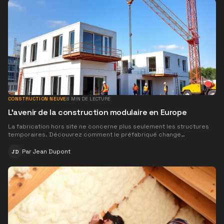
CONSTRUCTION NEUVE
8
MIN DE LECTURE
L'avenir de la construction modulaire en Europe
La fabrication hors site ne concerne plus seulement les structures
temporaires. Découvrez comment le préfabriqué change
fondamentalement le paysage du BTP en France.
Par
Jean Dupont
JD