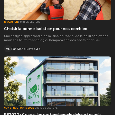
ISOLATION
6
MIN DE LECTURE
Choisir la bonne isolation pour vos combles
Une analyse approfondie de la laine de roche, de la cellulose et des
mousses haute technologie. Comparaison des coûts et de la
longévité.
Par
Marie Lefebvre
ML
CONSTRUCTION NEUVE
12
MIN DE LECTURE
RE2020 : Ce que les professionnels doivent savoir