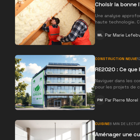
Choisir la bonne 
Une analyse approfon
haute technologie. C
Par
Marie Lefeb
ML
CONSTRUCTION NEUVE
1
RE2020 : Ce que 
Naviguer dans les c
pour les projets de 
Par
Pierre Morel
PM
CUISINE
8
MIN DE LECTU
Aménager une cuis