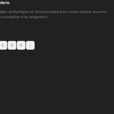
plans
lier esthétique et fonctionnalité pour votre cuisine ouverte
circulation ni le rangement.
3
4
5