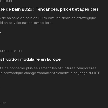
 LECTURE
lle de bain 2026 : Tendances, prix et étapes clés
on de sa salle de bain en 2026 est une décision stratégique
idien et valorisation immobilière.
n
MIN DE LECTURE
nstruction modulaire en Europe
site ne concerne plus seulement les structures temporaires.
e préfabriqué change fondamentalement le paysage du BTP
t
TURE