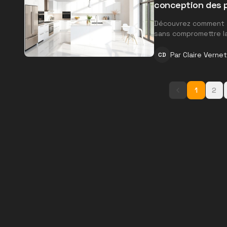
conception des 
Découvrez comment al
sans compromettre la 
Par
Claire Vernet
CD
1
2