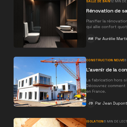
SALLE DE BAIN
12
MIN DE
Rénovation de sa
Planifier la rénovati
qui allie confort quot
Par
Aurélie Marti
AM
CONSTRUCTION NEUVE
8
L'avenir de la co
La fabrication hors 
Découvrez comment l
en France.
Par
Jean Dupon
JD
ISOLATION
6
MIN DE LEC