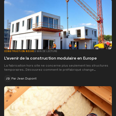
CONSTRUCTION NEUVE
8
MIN DE LECTURE
L'avenir de la construction modulaire en Europe
La fabrication hors site ne concerne plus seulement les structures
temporaires. Découvrez comment le préfabriqué change
fondamentalement le paysage du BTP en France.
Par
Jean Dupont
JD