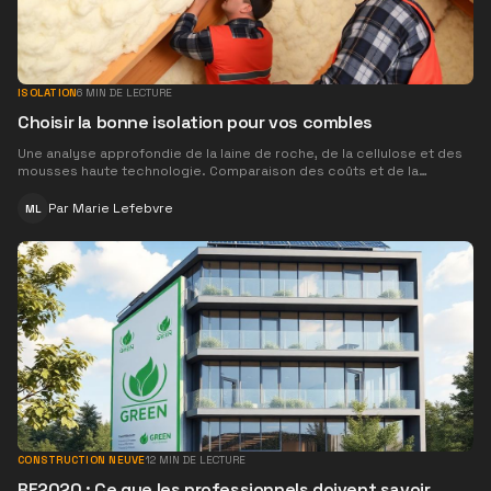
ISOLATION
6
MIN DE LECTURE
Choisir la bonne isolation pour vos combles
Une analyse approfondie de la laine de roche, de la cellulose et des
mousses haute technologie. Comparaison des coûts et de la
longévité.
Par
Marie Lefebvre
ML
CONSTRUCTION NEUVE
12
MIN DE LECTURE
RE2020 : Ce que les professionnels doivent savoir